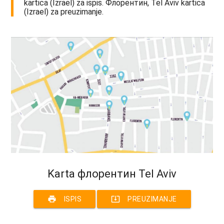
kartica (Izrael) za ispis. Флорентин, Tel Aviv kartica
(Izrael) za preuzimanje.
Karta флорентин Tel Aviv
print
system_update_alt
ISPIS
PREUZIMANJE