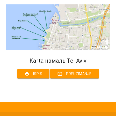
Karta намаль Tel Aviv
print
system_update_alt
ISPIS
PREUZIMANJE