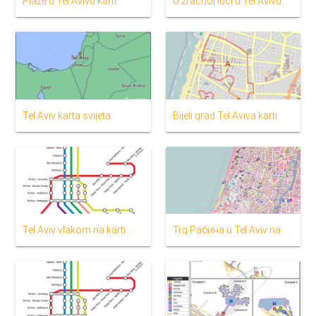
Plaže u Tel Avivu karti
U zračnoj luci u Tel Avivu karti
Tel Aviv karta svijeta
Bijeli grad Tel Aviva karti
Tel Aviv vlakom na karti
Trg Рабина u Tel Aviv na karti