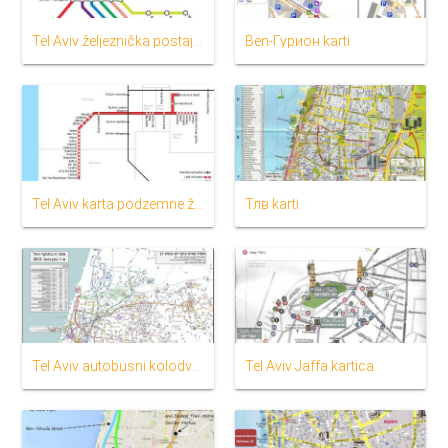
Tel Aviv željeznička postaja na karti
Ben-Гурион karti
Tel Aviv karta podzemne željeznice
Тлв karti
Tel Aviv autobusni kolodvor na karti
Tel Aviv Jaffa kartica