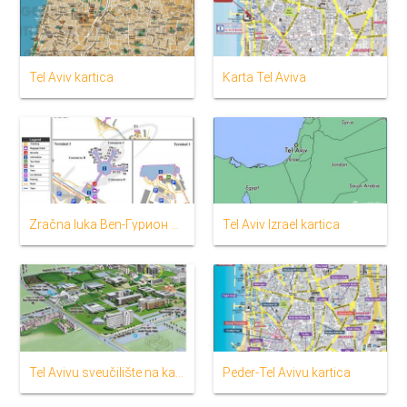
Tel Aviv kartica
Karta Tel Aviva
Zračna luka Ben-Гурион karti
Tel Aviv Izrael kartica
Tel Avivu sveučilište na karti
Peder-Tel Avivu kartica