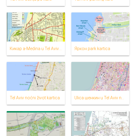
Кикар a-Medina u Tel Aviv na karti
Яркон park kartica
Tel Aviv noćni život kartica
Ulica шенкин u Tel Aviv na karti